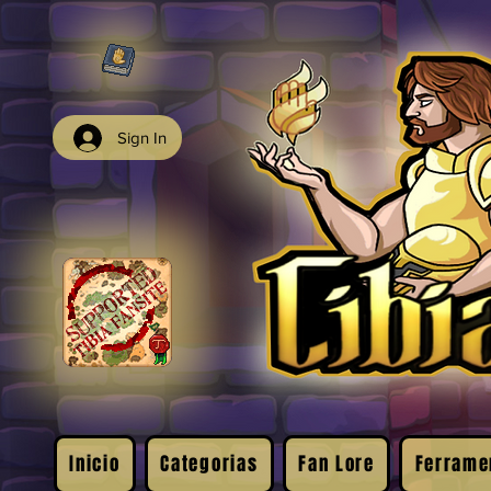
Sign In
Inicio
Categorias
Fan Lore
Ferrame