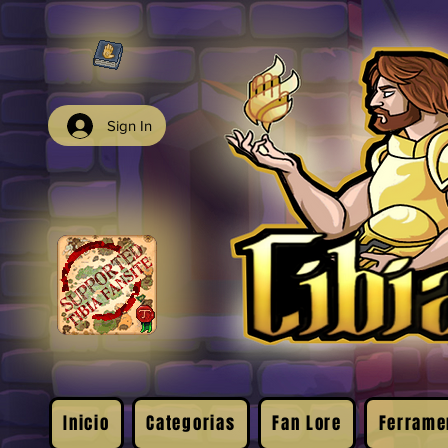
Sign In
Inicio
Categorias
Fan Lore
Ferrame