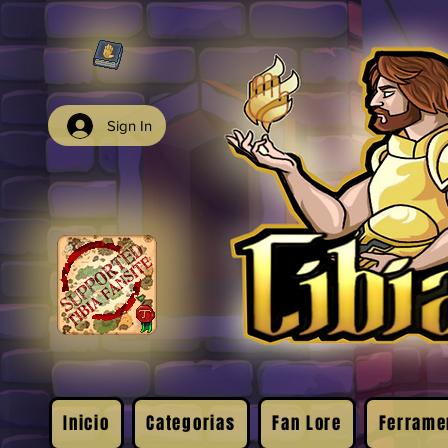
Sign In
Inicio
Categorias
Fan Lore
Ferrame