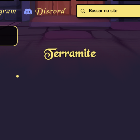
gram
Discord
Terramite