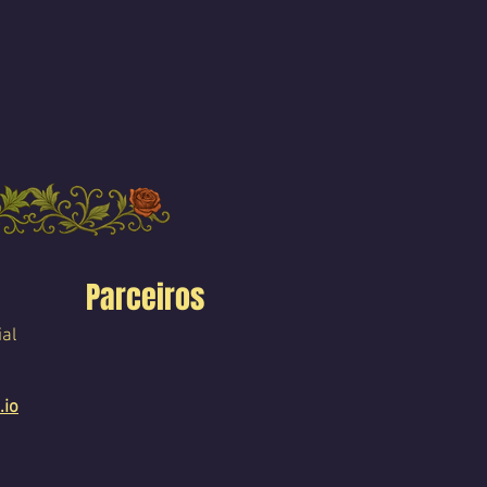
Parceiros
ial
.io