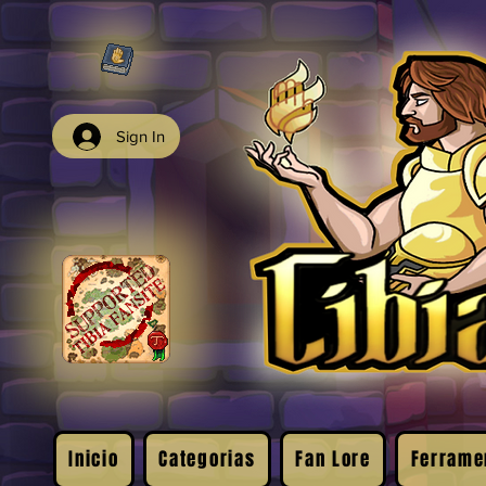
Sign In
Inicio
Categorias
Fan Lore
Ferrame