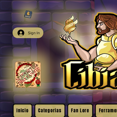
Sign In
Inicio
Categorias
Fan Lore
Ferrame