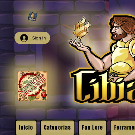
Sign In
Inicio
Categorias
Fan Lore
Ferrame