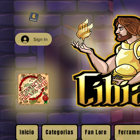
Sign In
Inicio
Categorias
Fan Lore
Ferrame