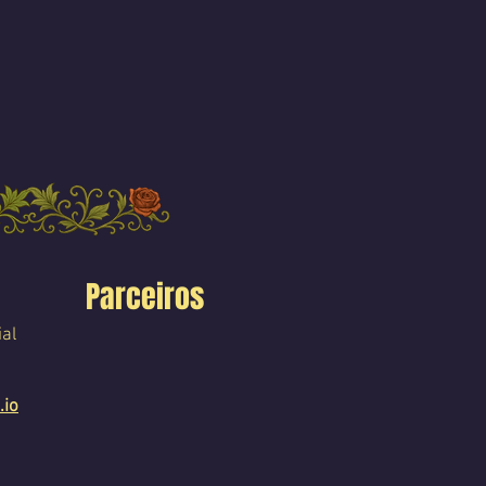
Parceiros
ial
.io