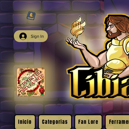
Sign In
Inicio
Categorias
Fan Lore
Ferrame