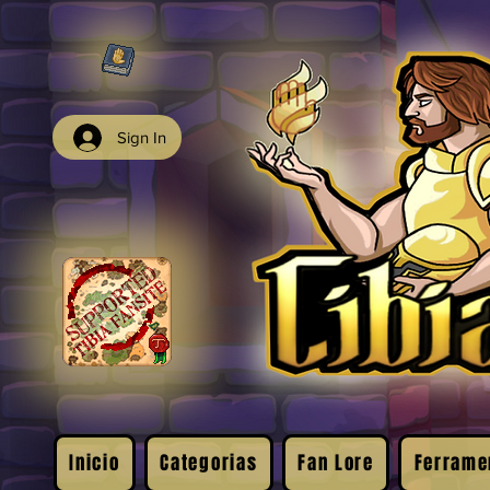
Sign In
Inicio
Categorias
Fan Lore
Ferrame