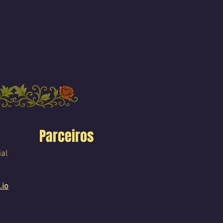
Parceiros
ial
.io