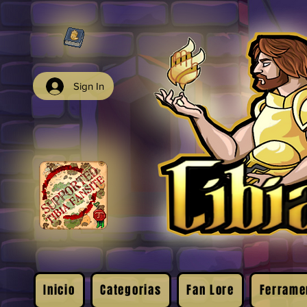
Sign In
Inicio
Categorias
Fan Lore
Ferrame