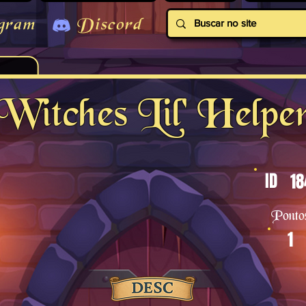
gram
Discord
Witches Lil' Helpe
ID
18
Ponto
1