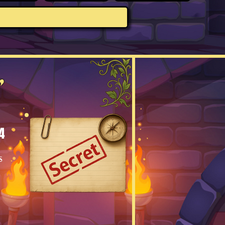
r
4
s