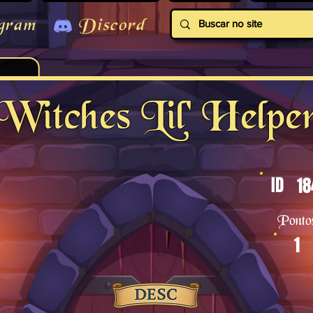
gram
Discord
Witches Lil' Helpe
ID
18
Ponto
1