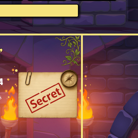
r
4
s