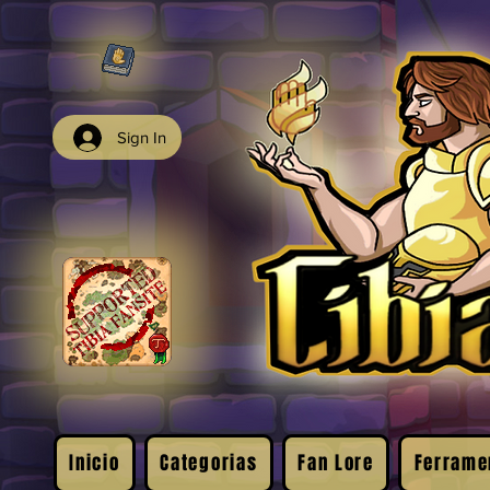
Sign In
Inicio
Categorias
Fan Lore
Ferrame