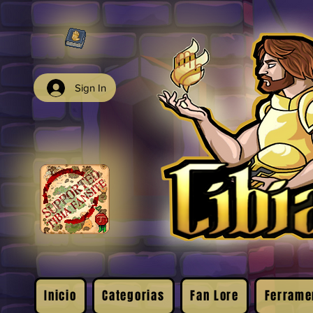
Sign In
Inicio
Categorias
Fan Lore
Ferrame