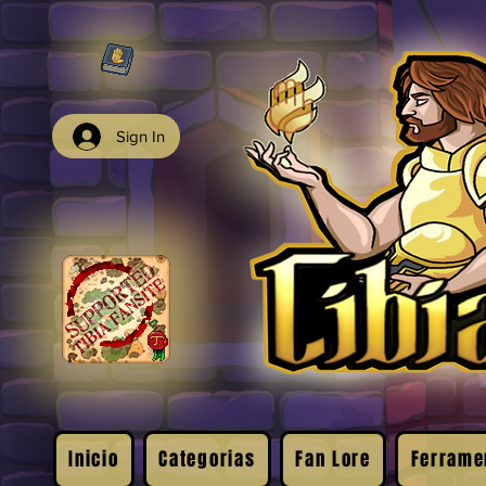
Sign In
Inicio
Categorias
Fan Lore
Ferrame