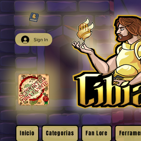
Sign In
Inicio
Categorias
Fan Lore
Ferrame