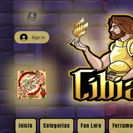
Sign In
Inicio
Categorias
Fan Lore
Ferrame