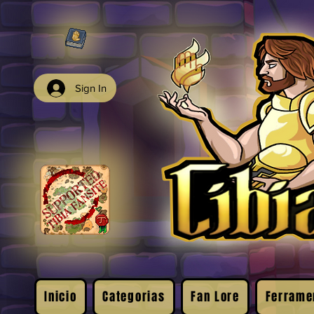
Sign In
Inicio
Categorias
Fan Lore
Ferrame