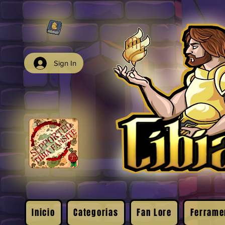
Sign In
Inicio
Categorias
Fan Lore
Ferrame