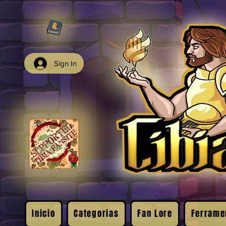
Sign In
Inicio
Categorias
Fan Lore
Ferrame