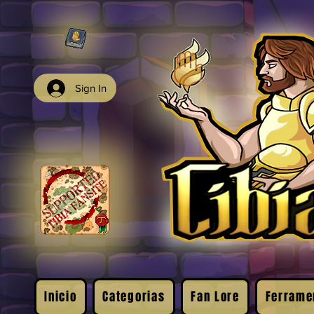
Sign In
Inicio
Categorias
Fan Lore
Ferrame