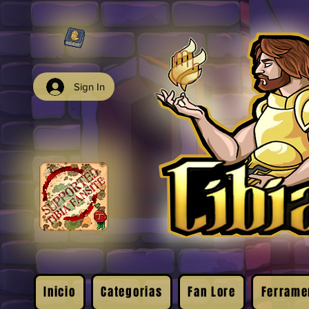
Sign In
Inicio
Categorias
Fan Lore
Ferrame