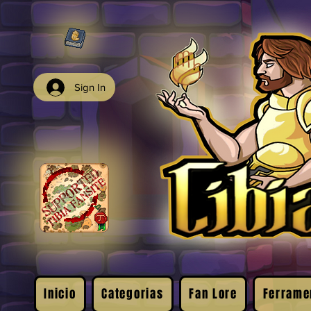
Sign In
Inicio
Categorias
Fan Lore
Ferrame