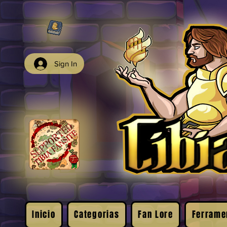
Sign In
Inicio
Categorias
Fan Lore
Ferrame