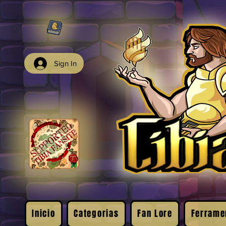
Sign In
Inicio
Categorias
Fan Lore
Ferrame