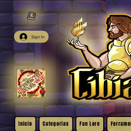
Sign In
Inicio
Categorias
Fan Lore
Ferrame