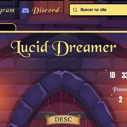
gram
Discord
Lucid Dreamer
ID
3
Ponto
2