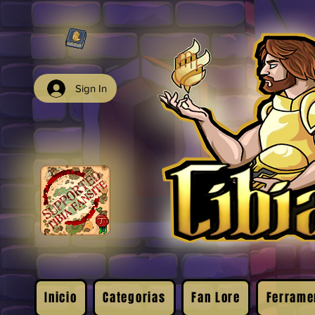
Sign In
Inicio
Categorias
Fan Lore
Ferrame