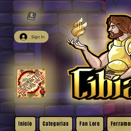
Sign In
Inicio
Categorias
Fan Lore
Ferrame