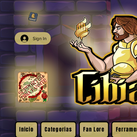
Sign In
Inicio
Categorias
Fan Lore
Ferrame