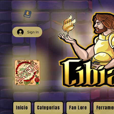
Sign In
Inicio
Categorias
Fan Lore
Ferrame