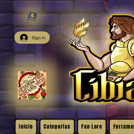
Sign In
Inicio
Categorias
Fan Lore
Ferrame