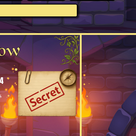
low
4
s