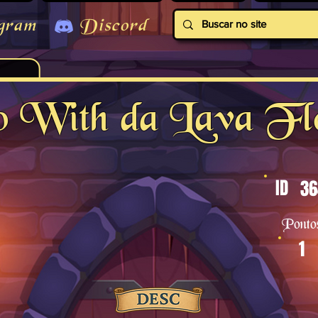
gram
Discord
 With da Lava F
ID
36
Ponto
1