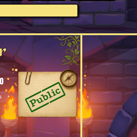
r
0
s