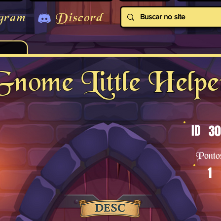
gram
Discord
Gnome Little Helpe
ID
30
Ponto
1