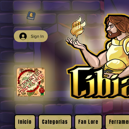
Sign In
Inicio
Categorias
Fan Lore
Ferrame