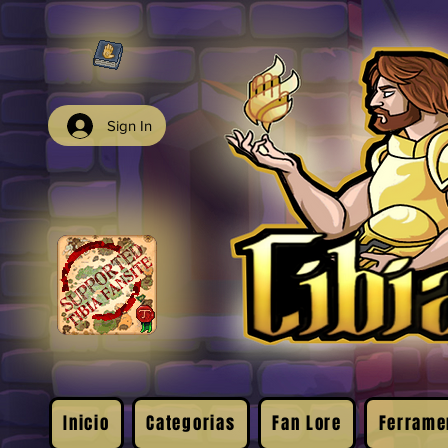
Sign In
Inicio
Categorias
Fan Lore
Ferrame