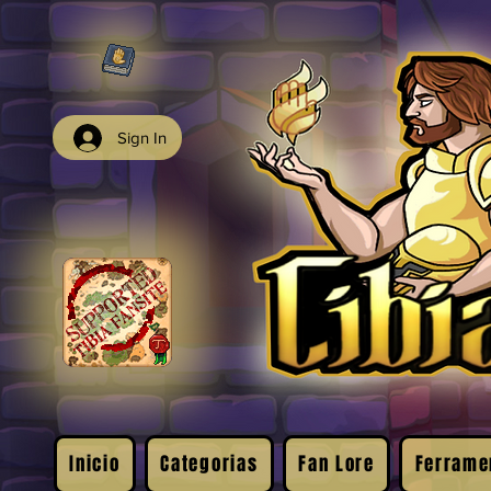
Sign In
Inicio
Categorias
Fan Lore
Ferrame