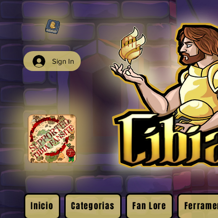
Sign In
Inicio
Categorias
Fan Lore
Ferrame