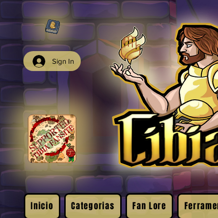
Sign In
Inicio
Categorias
Fan Lore
Ferrame