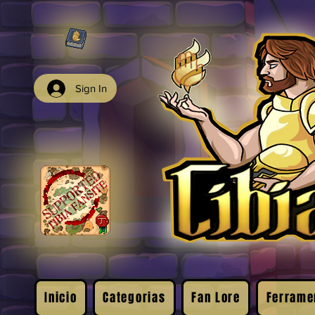
Sign In
Inicio
Categorias
Fan Lore
Ferrame