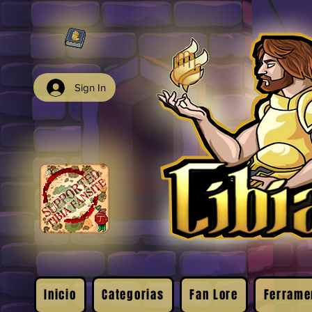
Sign In
Inicio
Categorias
Fan Lore
Ferrame