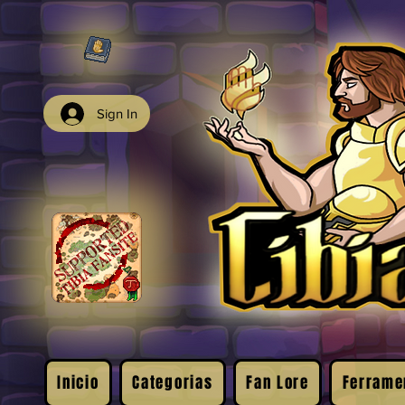
Sign In
Inicio
Categorias
Fan Lore
Ferrame