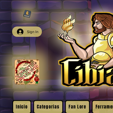
Sign In
Inicio
Categorias
Fan Lore
Ferrame