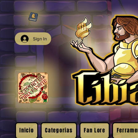
Sign In
Inicio
Categorias
Fan Lore
Ferrame