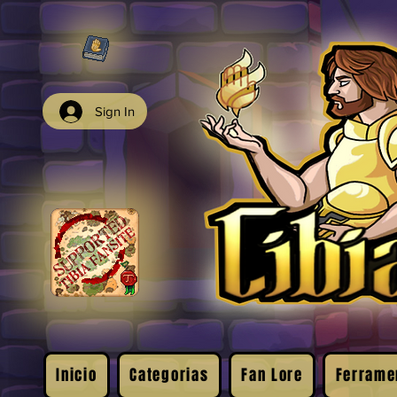
Sign In
Inicio
Categorias
Fan Lore
Ferrame