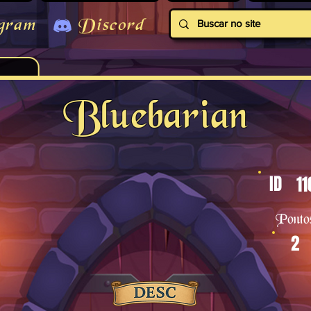
gram
Discord
Bluebarian
ID
11
Ponto
2