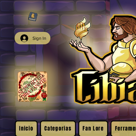
Sign In
Inicio
Categorias
Fan Lore
Ferrame